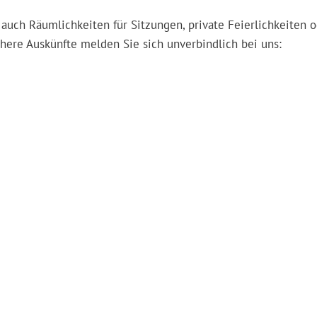
auch Räumlichkeiten für Sitzungen, private Feierlichkeiten o
ere Auskünfte melden Sie sich unverbindlich bei uns:
nks
Adresse
ung
Wohnhaus Mettenweg
Weidlistrasse 2b
ützen
6370 Stans
Stellen
Mail:
info@mettenweg.c