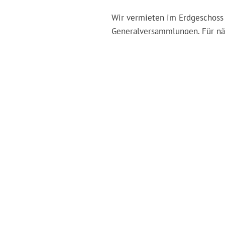
Wir vermieten im Erdgeschoss 
Generalversammlungen. Für näh
KONTAKT
Quickli
Anmeld
Unterst
Offene 
Kontakt